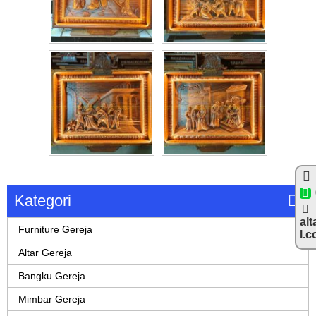
Kategori
alt
Furniture Gereja
l.
Altar Gereja
Bangku Gereja
Mimbar Gereja