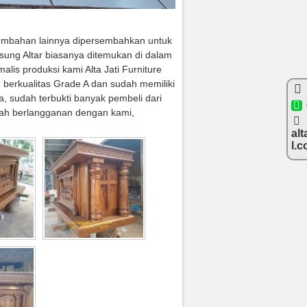
embahan lainnya dipersembahkan untuk
sung Altar biasanya ditemukan di dalam
alis produksi kami Alta Jati Furniture
d berkualitas Grade A dan sudah memiliki
 sudah terbukti banyak pembeli dari
dah berlangganan dengan kami,
alt
l.