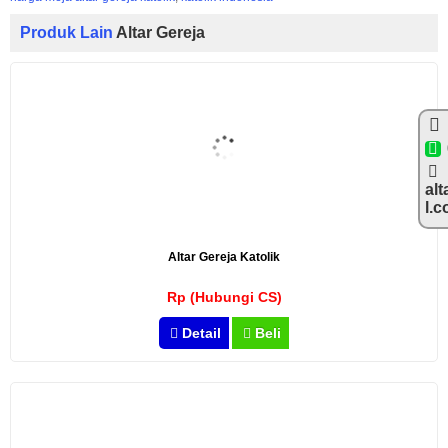
Produk Lain
Altar Gereja
alt
l.
Altar Gereja Katolik
Rp (Hubungi CS)
Detail
Beli