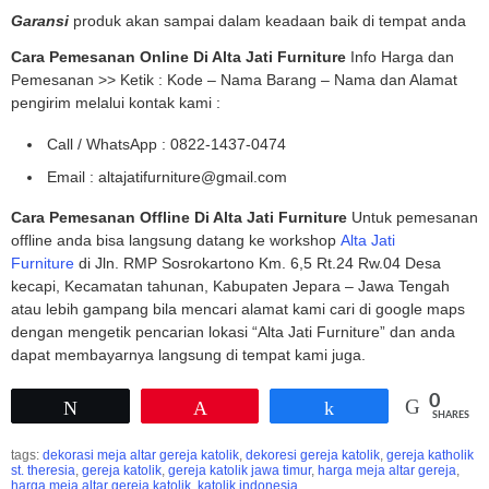
Garansi
produk akan sampai dalam keadaan baik di tempat anda
Cara Pemesanan Online Di Alta Jati Furniture
Info Harga dan
Pemesanan >> Ketik : Kode – Nama Barang – Nama dan Alamat
pengirim melalui kontak kami :
Call / WhatsApp : 0822-1437-0474
Email : altajatifurniture@gmail.com
Cara Pemesanan Offline Di Alta Jati Furniture
Untuk pemesanan
offline anda bisa langsung datang ke workshop
Alta Jati
Furniture
di Jln. RMP Sosrokartono Km. 6,5 Rt.24 Rw.04 Desa
kecapi, Kecamatan tahunan, Kabupaten Jepara – Jawa Tengah
atau lebih gampang bila mencari alamat kami cari di google maps
dengan mengetik pencarian lokasi “Alta Jati Furniture” dan anda
dapat membayarnya langsung di tempat kami juga.
0
Tweet
Pin
Share
SHARES
tags:
dekorasi meja altar gereja katolik
,
dekoresi gereja katolik
,
gereja katholik
st. theresia
,
gereja katolik
,
gereja katolik jawa timur
,
harga meja altar gereja
,
harga meja altar gereja katolik
,
katolik indonesia