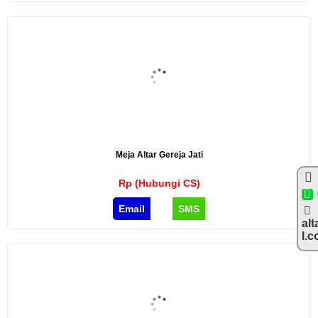
Meja Altar Gereja Jati
Rp (Hubungi CS)
Email
SMS
alt
l.