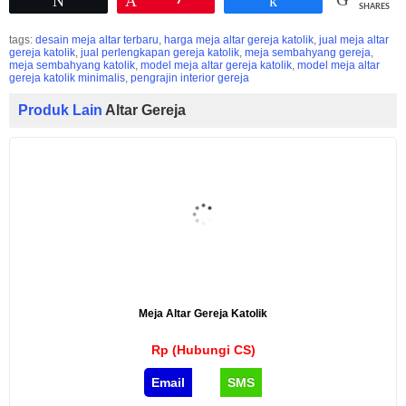
Tweet
Pin
7
Share
SHARES
tags:
desain meja altar terbaru
,
harga meja altar gereja katolik
,
jual meja altar
gereja katolik
,
jual perlengkapan gereja katolik
,
meja sembahyang gereja
,
meja sembahyang katolik
,
model meja altar gereja katolik
,
model meja altar
gereja katolik minimalis
,
pengrajin interior gereja
Produk Lain
Altar Gereja
Meja Altar Gereja Katolik
Rp (Hubungi CS)
Email
SMS