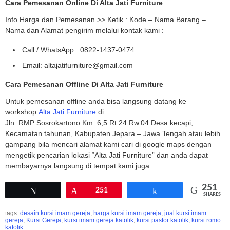
Cara Pemesanan Online Di Alta Jati Furniture
Info Harga dan Pemesanan >> Ketik : Kode – Nama Barang –
Nama dan Alamat pengirim melalui kontak kami :
Call / WhatsApp : 0822-1437-0474
Email: altajatifurniture@gmail.com
Cara Pemesanan Offline Di Alta Jati Furniture
Untuk pemesanan offline anda bisa langsung datang ke
workshop
Alta Jati Furniture
di
Jln. RMP Sosrokartono Km. 6,5 Rt.24 Rw.04 Desa kecapi,
Kecamatan tahunan, Kabupaten Jepara – Jawa Tengah atau lebih
gampang bila mencari alamat kami cari di google maps dengan
mengetik pencarian lokasi “Alta Jati Furniture” dan anda dapat
membayarnya langsung di tempat kami juga.
251
Tweet
Pin
251
Share
SHARES
tags:
desain kursi imam gereja
,
harga kursi imam gereja
,
jual kursi imam
gereja
,
Kursi Gereja
,
kursi imam gereja katolik
,
kursi pastor katolik
,
kursi romo
katolik