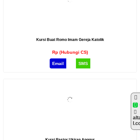
Kursi Buat Romo Imam Gereja Katolik
Rp (Hubungi CS)
Email
SMS
alt
l.
Kursi Pastor Ukiran Anggur