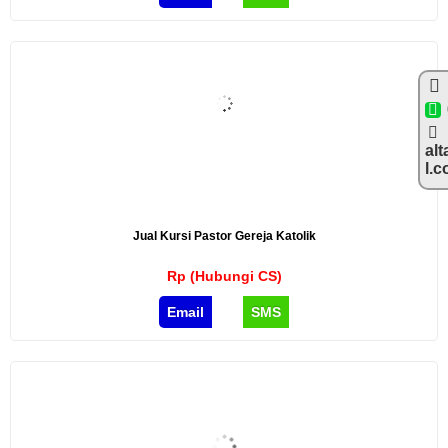
alt
l.
Jual Kursi Pastor Gereja Katolik
Rp (Hubungi CS)
Email
SMS