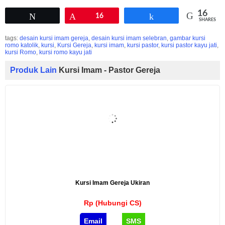
16
Tweet
Pin
16
Share
SHARES
tags:
desain kursi imam gereja
,
desain kursi imam selebran
,
gambar kursi
romo katolik
,
kursi
,
Kursi Gereja
,
kursi imam
,
kursi pastor
,
kursi pastor kayu jati
,
kursi Romo
,
kursi romo kayu jati
Produk Lain
Kursi Imam - Pastor Gereja
Kursi Imam Gereja Ukiran
Rp (Hubungi CS)
Email
SMS