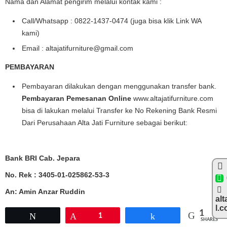
Nama dan Alamat pengirim melalui kontak kami :
Call/Whatsapp : 0822-1437-0474 (juga bisa klik Link WA
kami)
Email : altajatifurniture@gmail.com
PEMBAYARAN
Pembayaran dilakukan dengan menggunakan transfer bank.
Pembayaran Pemesanan Online
www.altajatifurniture.com
bisa di lakukan melalui Transfer ke No Rekening Bank Resmi
Dari Perusahaan Alta Jati Furniture sebagai berikut:
Bank BRI Cab. Jepara
No. Rek : 3405-01-025862-53-3
An: Amin Anzar Ruddin
alt
l.
1
Tweet
Pin
1
Share
SHARES