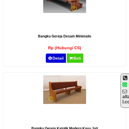
Bangku Gereja Desain Minimalis
Rp (Hubungi CS)
Detail
Beli
alt
l.
Bangku Gereja Katolik Modern Kayu Jati