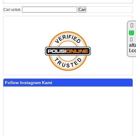
Cari untuk:
alt
l.
Follow Instagram Kami