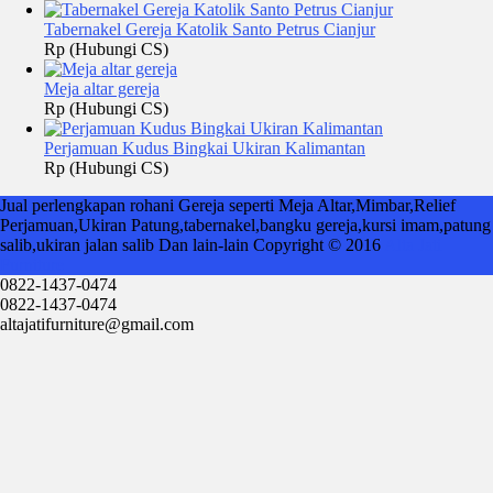
Tabernakel Gereja Katolik Santo Petrus Cianjur
Rp (Hubungi CS)
Meja altar gereja
Rp (Hubungi CS)
Perjamuan Kudus Bingkai Ukiran Kalimantan
Rp (Hubungi CS)
Jual perlengkapan rohani Gereja seperti Meja Altar,Mimbar,Relief
Perjamuan,Ukiran Patung,tabernakel,bangku gereja,kursi imam,patung
salib,ukiran jalan salib Dan lain-lain Copyright © 2016
Alta Jati
Furniture
0822-1437-0474
0822-1437-0474
altajatifurniture@gmail.com