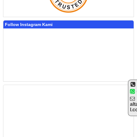
Follow Instagram Kami
alt
l.