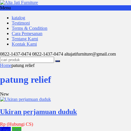
Menu
katalog
Testimoni
Terms & Condition
Cara Pemesanan
Tentang Kami
Kontak Kami
0822-1437-0474
0822-1437-0474
altajatifurniture@gmail.com
Home
patung relief
patung relief
New
Ukiran perjamuan duduk
Rp (Hubungi CS)
Email
SMS