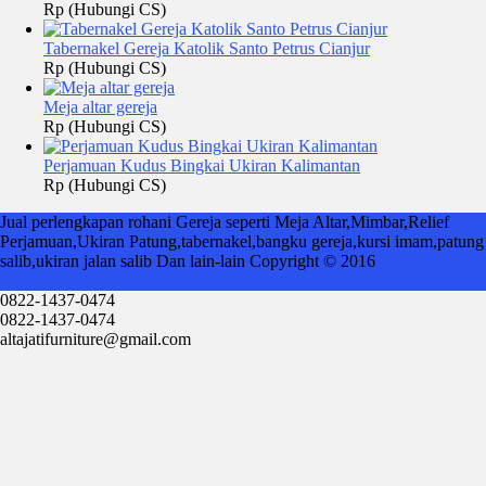
Rp (Hubungi CS)
Tabernakel Gereja Katolik Santo Petrus Cianjur
Rp (Hubungi CS)
Meja altar gereja
Rp (Hubungi CS)
Perjamuan Kudus Bingkai Ukiran Kalimantan
Rp (Hubungi CS)
Jual perlengkapan rohani Gereja seperti Meja Altar,Mimbar,Relief
Perjamuan,Ukiran Patung,tabernakel,bangku gereja,kursi imam,patung
salib,ukiran jalan salib Dan lain-lain Copyright © 2016
Alta Jati
Furniture
0822-1437-0474
0822-1437-0474
altajatifurniture@gmail.com