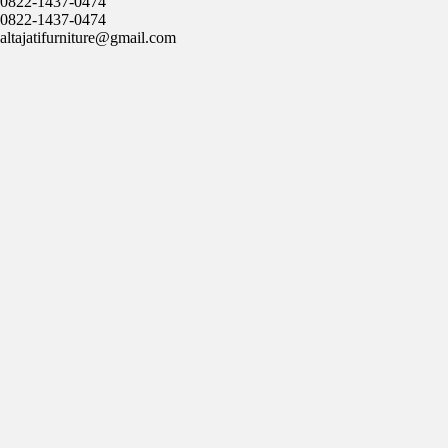
0822-1437-0474
0822-1437-0474
altajatifurniture@gmail.com