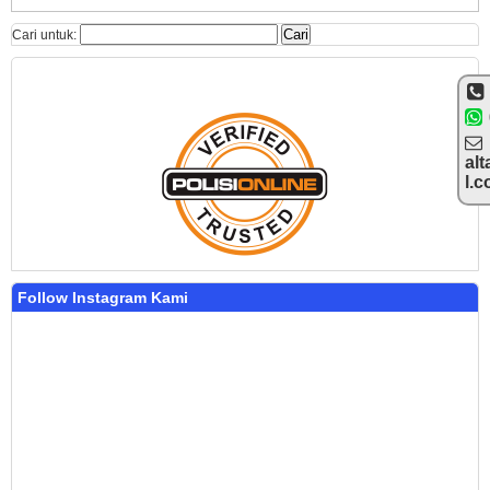
Cari untuk:
alt
l.
Follow Instagram Kami