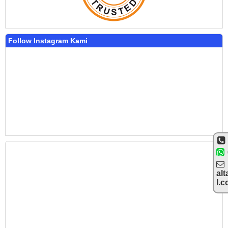
Follow Instagram Kami
alt
l.