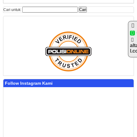
Cari untuk:
alt
l.
Follow Instagram Kami