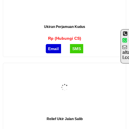
Ukiran Perjamuan Kudus
Rp (Hubungi CS)
Email
SMS
alt
l.
Relief Ukir Jalan Salib