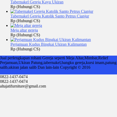
Tabernakel Gereja Kayu Ukiran
Rp (Hubungi CS)
Tabernakel Gereja Katolik Santo Petrus Cianjur
Rp (Hubungi CS)
Meja altar gereja
Rp (Hubungi CS)
Perjamuan Kudus Bingkai Ukiran Kalimantan
Rp (Hubungi CS)
Jual perlengkapan rohani Gereja seperti Meja Altar,Mimbar,Relief
Perjamuan,Ukiran Patung,tabernakel,bangku gereja,kursi imam,patung
salib,ukiran jalan salib Dan lain-lain Copyright © 2016
Alta Jati
Furniture
0822-1437-0474
0822-1437-0474
altajatifurniture@gmail.com